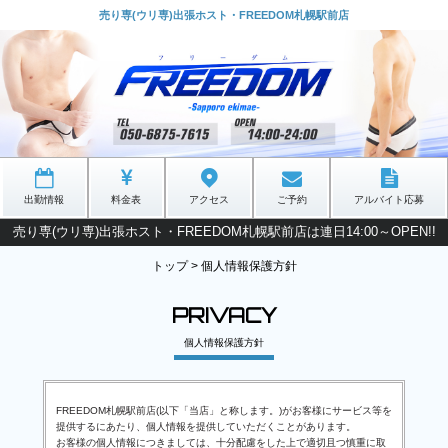
売り専(ウリ専)出張ホスト・FREEDOM札幌駅前店
出勤情報
料金表
アクセス
ご予約
アルバイト応募
売り専(ウリ専)出張ホスト・FREEDOM札幌駅前店は連日14:00～OPEN!!
トップ
>
個人情報保護方針
PRIVACY
個人情報保護方針
FREEDOM札幌駅前店(以下「当店」と称します。)がお客様にサービス等を
提供するにあたり、個人情報を提供していただくことがあります。
お客様の個人情報につきましては、十分配慮をした上で適切且つ慎重に取