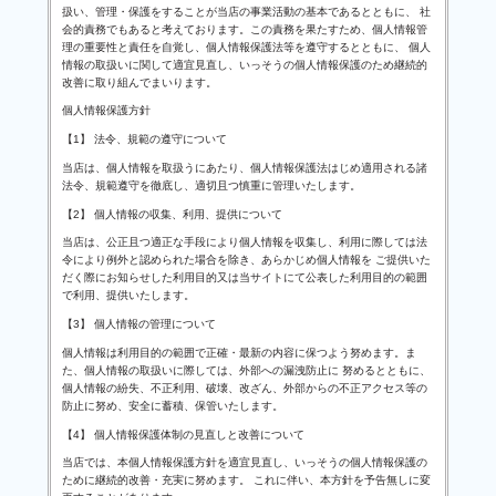
扱い、管理・保護をすることが当店の事業活動の基本であるとともに、 社
会的責務でもあると考えております。この責務を果たすため、個人情報管
理の重要性と責任を自覚し、個人情報保護法等を遵守するとともに、 個人
情報の取扱いに関して適宜見直し、いっそうの個人情報保護のため継続的
改善に取り組んでまいります。
個人情報保護方針
【1】 法令、規範の遵守について
当店は、個人情報を取扱うにあたり、個人情報保護法はじめ適用される諸
法令、規範遵守を徹底し、適切且つ慎重に管理いたします。
【2】 個人情報の収集、利用、提供について
当店は、公正且つ適正な手段により個人情報を収集し、利用に際しては法
令により例外と認められた場合を除き、あらかじめ個人情報を ご提供いた
だく際にお知らせした利用目的又は当サイトにて公表した利用目的の範囲
で利用、提供いたします。
【3】 個人情報の管理について
個人情報は利用目的の範囲で正確・最新の内容に保つよう努めます。ま
た、個人情報の取扱いに際しては、外部への漏洩防止に 努めるとともに、
個人情報の紛失、不正利用、破壊、改ざん、外部からの不正アクセス等の
防止に努め、安全に蓄積、保管いたします。
【4】 個人情報保護体制の見直しと改善について
当店では、本個人情報保護方針を適宜見直し、いっそうの個人情報保護の
ために継続的改善・充実に努めます。 これに伴い、本方針を予告無しに変